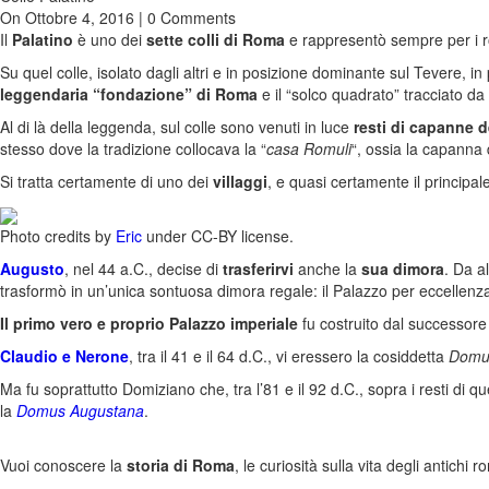
On Ottobre 4, 2016 | 0 Comments
Il
Palatino
è uno dei
sette colli di Roma
e rappresentò sempre per i r
Su quel colle, isolato dagli altri e in posizione dominante sul Tevere, in
leggendaria “fondazione” di Roma
e il “solco quadrato” tracciato da
Al di là della leggenda, sul colle sono venuti in luce
resti di capanne d
stesso dove la tradizione collocava la “
casa Romuli
“, ossia la capanna 
Si tratta certamente di uno dei
villaggi
, e quasi certa­mente il principa
Photo credits by
Eric
under CC-BY license.
Augusto
, nel 44 a.C., decise di
tra­sferirvi
anche la
sua dimora
. Da a
trasformò in un’unica sontuosa di­mora regale: il Palazzo per eccellen
Il
primo vero e proprio Palazzo imperiale
fu costruito dal successore
Claudio e Nerone
, tra il 41 e il 64 d.C., vi eressero la cosiddetta
Domus
Ma fu soprat­tutto Domiziano che, tra l’81 e il 92 d.C., sopra i resti di
la
Domus Augustana
.
Vuoi conoscere la
storia di Roma
, le curiosità sulla vita degli antichi