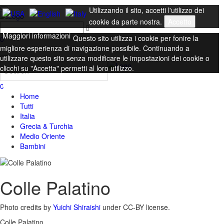
Utilizzando il sito, accetti l'utilizzo dei
cookie da parte nostra.
Accetto
Maggiori informazioni
Questo sito utilizza i cookie per fonire la
0
migliore esperienza di navigazione possibile. Continuando a
utilizzare questo sito senza modificare le impostazioni dei cookie o
clicchi su "Accetta" permetti al loro utilizzo.
Chiudi
0
Home
Tutti
Italia
Grecia & Turchia
Medio Oriente
Bambini
Colle Palatino
Photo credits by
Yuichi Shiraishi
under CC-BY license.
Colle Palatino