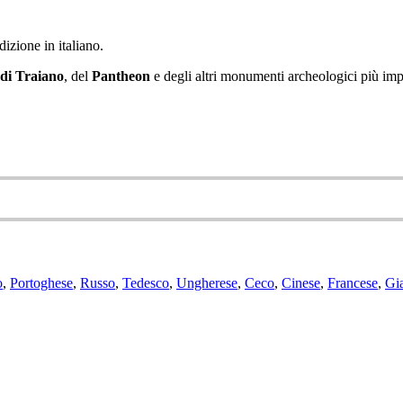
izione in italiano.
di Traiano
, del
Pantheon
e degli altri monumenti archeologici più impo
o
,
Portoghese
,
Russo
,
Tedesco
,
Ungherese
,
Ceco
,
Cinese
,
Francese
,
Gi