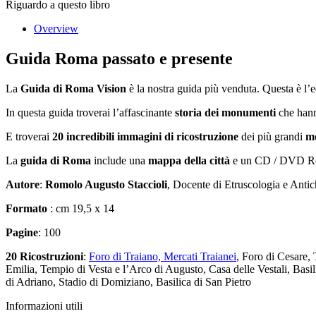
Riguardo a questo libro
Overview
Guida Roma passato e presente
La
Guida di Roma Vision
è la nostra guida più venduta. Questa è l’ed
In questa guida troverai l’affascinante
storia dei monumenti
che han
E troverai
20 incredibili immagini di ricostruzione
dei più grandi
m
La
guida di Roma
include una
mappa della città
e un CD / DVD Rom
Autore
:
Romolo Augusto Staccioli
, Docente di Etruscologia e Antic
Formato
: cm 19,5 x 14
Pagine
: 100
20 Ricostruzioni
:
Foro di Traiano, Mercati Traianei
, Foro di Cesare, 
Emilia, Tempio di Vesta e l’Arco di Augusto, Casa delle Vestali, Ba
di Adriano, Stadio di Domiziano, Basilica di San Pietro
Informazioni utili