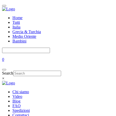
Home
Tutti
Italia
Grecia & Turchia
Medio Oriente
Bambini
0
Search
×
Chi siamo
Video
Blog
FAQ
Spedizioni
Contattaci