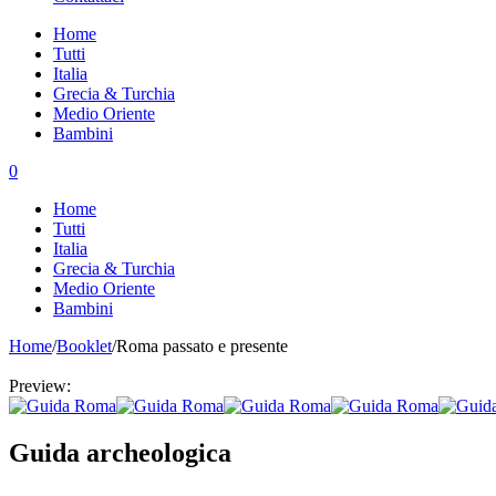
Home
Tutti
Italia
Grecia & Turchia
Medio Oriente
Bambini
0
Home
Tutti
Italia
Grecia & Turchia
Medio Oriente
Bambini
Home
/
Booklet
/
Roma passato e presente
Preview:
Guida archeologica