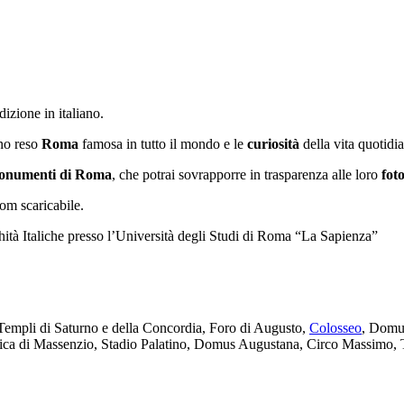
izione in italiano.
no reso
Roma
famosa in tutto il mondo e le
curiosità
della vita quotidi
onumenti di Roma
, che potrai sovrapporre in trasparenza alle loro
foto
 scaricabile.
hità Italiche presso l’Università degli Studi di Roma “La Sapienza”
Templi di Saturno e della Concordia­­, Foro di Augusto,
Colosseo
, Domus
silica di Massenzio, Stadio Palatino, Domus Augustana, Circo Massimo, 