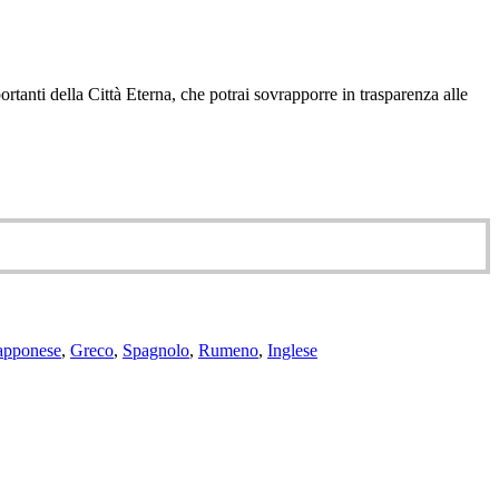
rtanti della Città Eterna, che potrai sovrapporre in trasparenza alle
apponese
,
Greco
,
Spagnolo
,
Rumeno
,
Inglese