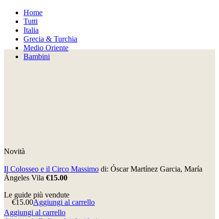
Home
Tutti
Italia
Grecia & Turchia
Medio Oriente
Bambini
Novità
Il Colosseo e il Circo Massimo
di: Óscar Martínez Garcia, María
Ángeles Vila
€15.00
Le guide più vendute
€
15.00
Aggiungi al carrello
Aggiungi al carrello