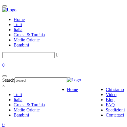
Home
Tutti
Italia
Grecia & Turchia
Medio Oriente
Bambini
0
Search
×
Home
Chi siamo
Tutti
Video
Italia
Blog
Grecia & Turchia
FAQ
Medio Oriente
Spedizioni
Bambini
Contattaci
0