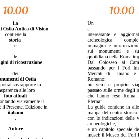
10.00
10.00
La
Un
 Ostia Antica di Vision
a
contiene la
interessante e aggiorna
storia
archeologica, comp
e
immagini e informazioni
sui monumenti e sul
le
quotidiana nella Roma imp
ini di ricostruzione
Dal Colosseo al Camp
passando per i Fori Imp
dei
Mercati di Traiano e
numenti di Ostia
Romano:
 potrai sovrapporre in
un vero e proprio via
asparenza alle loro
passato sulle orme degli i
foto attuali
che hanno reso Roma l
rontando visivamente il
Eterna”.
e il Presente. Edizione in
La guida contiene in all
italiano
mappa del centro storic
.
con le indicazioni delle v
archeologiche,
Autore
e un capitolo speciale de
:
musei: il Museo dei Fori I