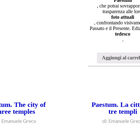
Paestum
, che potrai sovrappor
trasparenza alle lo
foto attuali
, confrontando visivame
Passato e il Presente. Ed
tedesco
.
Aggiungi al carrel
tum. The city of
Paestum. La citt
hree temples
tre templi
: Emanuele Greco
di: Emanuele Gre