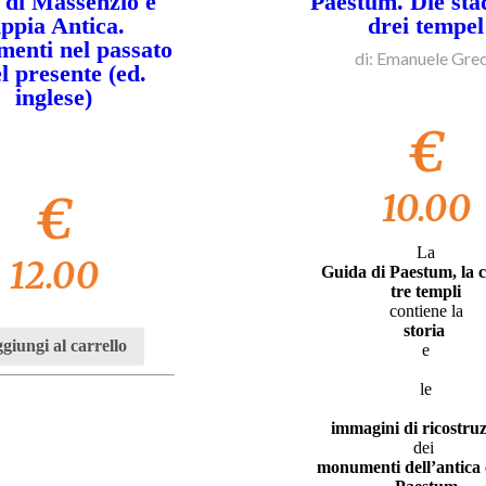
a di Massenzio e
Paestum. Die sta
ppia Antica.
drei tempel
enti nel passato
di: Emanuele Gre
el presente (ed.
inglese)
€
€
10.00
La
12.00
Guida di Paestum, la ci
tre templi
contiene la
storia
giungi al carrello
e
le
immagini di ricostru
dei
monumenti dell’antica c