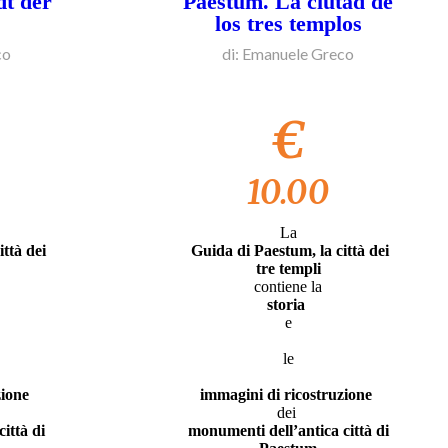
dt der
Paestum. La ciutad de
los tres templos
co
di: Emanuele Greco
€
10.00
La
ttà dei
Guida di Paestum, la città dei
tre templi
contiene la
storia
e
le
zione
immagini di ricostruzione
dei
ittà di
monumenti dell’antica città di