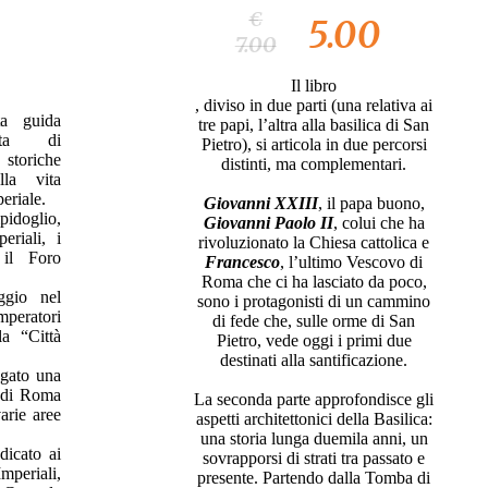
€
5.00
7.00
Il libro
, diviso in due parti (una relativa ai
ta guida
tre papi, l’altra alla basilica di San
leta di
Pietro), si articola in due percorsi
 storiche
distinti, ma complementari.
la vita
eriale.
Giovanni XXIII
, il papa buono,
idoglio,
Giovanni Paolo II
, colui che ha
eriali, i
rivoluzionato la Chiesa cattolica e
 il Foro
Francesco
, l’ultimo Vescovo di
Roma che ci ha lasciato da poco,
ggio nel
sono i protagonisti di un cammino
mperatori
di fede che, sulle orme di San
a “Città
Pietro, vede oggi i primi due
destinati alla santificazione.
egato una
o di Roma
La seconda parte approfondisce gli
arie aree
aspetti architettonici della Basilica:
una storia lunga duemila anni, un
dicato ai
sovrapporsi di strati tra passato e
mperiali,
presente. Partendo dalla Tomba di