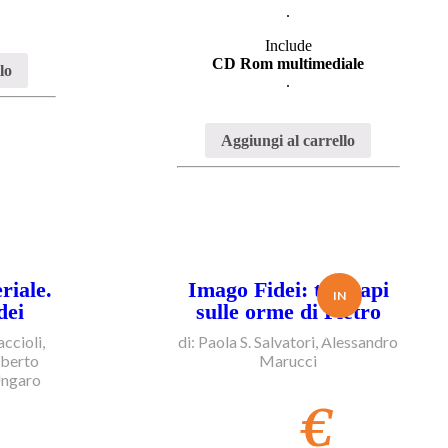
.
Include
CD Rom multimediale
lo
.
Aggiungi al carrello
riale.
Imago Fidei: tre Papi
IN
dei
sulle orme di Pietro
OFFERTA!
ccioli,
di: Paola S. Salvatori, Alessandro
oberto
Marucci
Ungaro
€