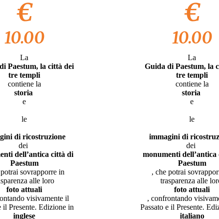
€
€
10.00
10.00
La
La
i Paestum, la città dei
Guida di Paestum, la ci
tre templi
tre templi
contiene la
contiene la
storia
storia
e
e
le
le
ini di ricostruzione
immagini di ricostru
dei
dei
ti dell’antica città di
monumenti dell’antica c
Paestum
Paestum
 potrai sovrapporre in
, che potrai sovrappor
asparenza alle loro
trasparenza alle lo
foto attuali
foto attuali
rontando visivamente il
, confrontando visivame
e il Presente. Edizione in
Passato e il Presente. Ed
inglese
italiano