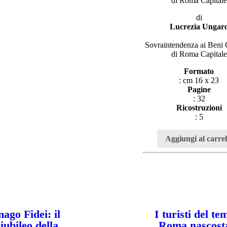
di Roma Capitale
di
Lucrezia Ungar
Sovraintendenza ai Beni C
di Roma Capitale
Formato
: cm 16 x 23
Pagine
: 32
Ricostruzioni
: 5
Aggiungi al carrel
ago Fidei: il
I turisti del te
iubileo della
Roma nascost