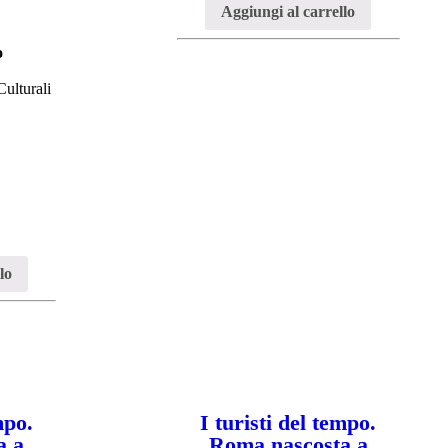
Aggiungi al carrello
o
ulturali
lo
mpo.
I turisti del tempo.
a a
Roma nascosta a