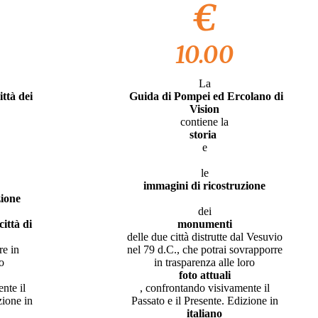
€
10.00
La
ttà dei
Guida di Pompei ed Ercolano di
Vision
contiene la
storia
e
le
immagini di ricostruzione
zione
dei
ittà di
monumenti
delle due città distrutte dal Vesuvio
re in
nel 79 d.C., che potrai sovrapporre
ro
in trasparenza alle loro
foto attuali
nte il
, confrontando visivamente il
izione in
Passato e il Presente. Edizione in
italiano