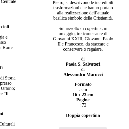
 Centrale
Pietro, si descrivono le incredibili
trasformazioni che hanno portato
alla realizzazione dell’attuale
basilica simbolo della Cristianità.
cioli
Sul risvolto di copertina, in
omaggio, tre icone sacre di
gia e
Giovanni XXIII, Giovanni Paolo
esso
II e Francesco, da staccare e
 di Roma
conservare o regalare.
di
Paola S. Salvatori
fi
di
Alessandro Marucci
di Storia
 presso
Formato
i Urbino;
: cm
de “Il
16 x 23 cm
Pagine
: 72
ni
Doppia copertina
ulturali