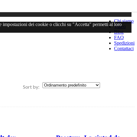
0
Chi siamo
e impostazioni dei cookie o clicchi su "Accetta" permetti al loro
Video
Blog
FAQ
Spedizioni
Contattaci
Sort by: