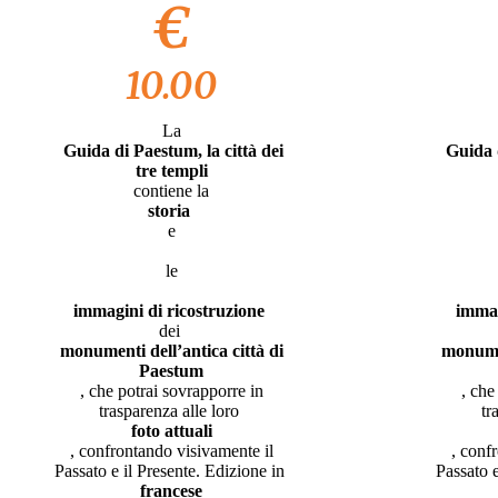
€
10.00
La
Guida di Paestum, la città dei
Guida d
tre templi
contiene la
storia
e
le
immagini di ricostruzione
immag
dei
monumenti dell’antica città di
monumen
Paestum
, che potrai sovrapporre in
, che
trasparenza alle loro
tr
foto attuali
, confrontando visivamente il
, conf
Passato e il Presente. Edizione in
Passato 
francese