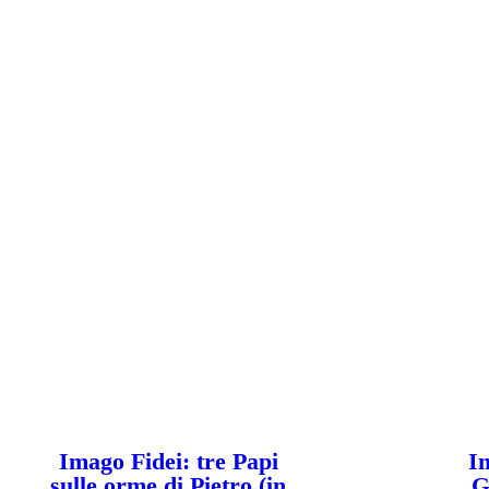
Imago Fidei: tre Papi
Im
sulle orme di Pietro (in
G