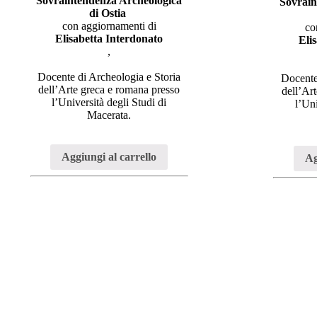
Sovraintendenza Archeologica
Sovrain
di Ostia
con aggiornamenti di
co
Elisabetta Interdonato
Eli
,
Docente di Archeologia e Storia
Docente
dell’Arte greca e romana presso
dell’Ar
l’Università degli Studi di
l’Uni
Macerata.
Aggiungi al carrello
Ag