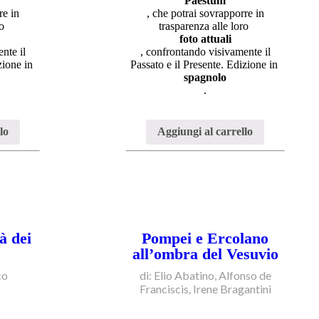
Paestum
re in
, che potrai sovrapporre in
ro
trasparenza alle loro
foto attuali
nte il
, confrontando visivamente il
izione in
Passato e il Presente. Edizione in
spagnolo
.
lo
Aggiungi al carrello
à dei
Pompei e Ercolano
all’ombra del Vesuvio
co
di: Elio Abatino, Alfonso de
Franciscis, Irene Bragantini