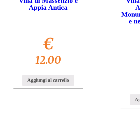
Villa di Massenzio e
Vill
Appia Antica
A
Monum
e n
€
12.00
Aggiungi al carrello
Ag