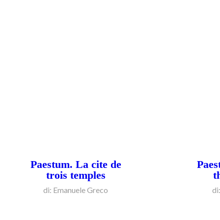
Paestum. La cite de
Paes
trois temples
t
di: Emanuele Greco
di