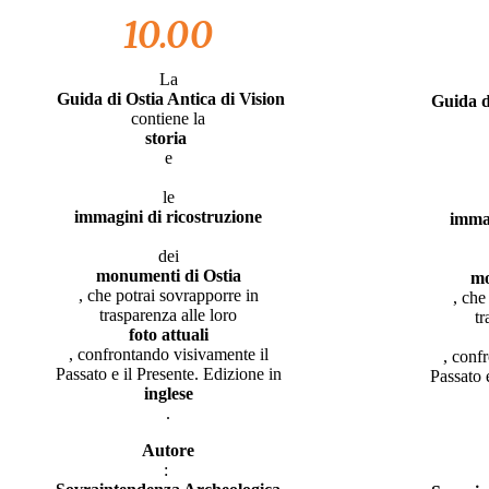
10.00
La
Guida di Ostia Antica di Vision
Guida di
contiene la
storia
e
le
immagini di ricostruzione
immag
dei
monumenti di Ostia
mo
, che potrai sovrapporre in
, che
trasparenza alle loro
tr
foto attuali
, confrontando visivamente il
, conf
Passato e il Presente. Edizione in
Passato 
inglese
.
Autore
: