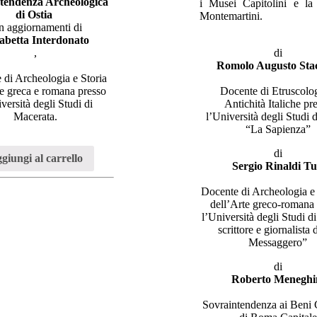
tendenza Archeologica
i Musei Capitolini e la
di Ostia
Montemartini.
n aggiornamenti di
sabetta Interdonato
,
di
Romolo Augusto Stac
 di Archeologia e Storia
te greca e romana presso
Docente di Etruscolo
versità degli Studi di
Antichità Italiche pr
Macerata.
l’Università degli Studi
“La Sapienza”
di
giungi al carrello
Sergio Rinaldi Tu
Docente di Archeologia e 
dell’Arte greco-romana
l’Università degli Studi d
scrittore e giornalista 
Messaggero”
di
Roberto Meneghi
Sovraintendenza ai Beni C