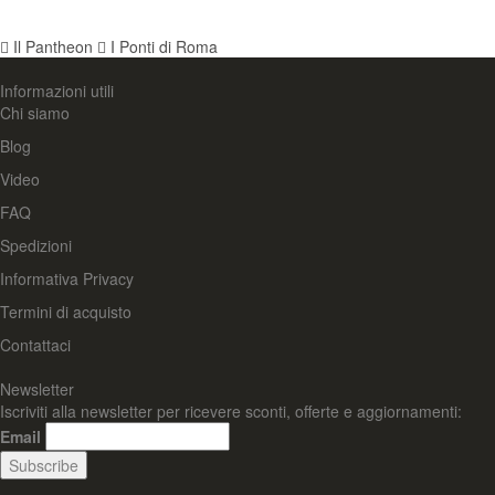
Il Pantheon
I Ponti di Roma
Informazioni utili
Chi siamo
Blog
Video
FAQ
Spedizioni
Informativa Privacy
Termini di acquisto
Contattaci
Newsletter
Iscriviti alla newsletter per ricevere sconti, offerte e aggiornamenti:
Email