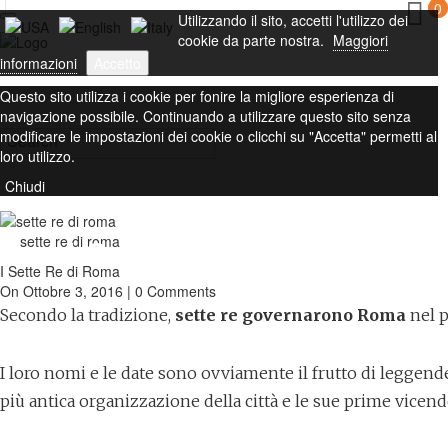
0
Utilizzando il sito, accetti l'utilizzo dei
cookie da parte nostra.
Maggiori
informazioni
Accetto
Questo sito utilizza i cookie per fonire la migliore esperienza di
navigazione possibile. Continuando a utilizzare questo sito senza
modificare le impostazioni dei cookie o clicchi su "Accetta" permetti al
loro utilizzo.
Chiudi
sette re di roma
I Sette Re di Roma
I Sette Re di Roma
On Ottobre 3, 2016 | 0 Comments
Secondo la tradizione,
sette re governarono Roma
nel p
I loro nomi e le date sono ovviamente il frutto di leggende
più antica organizzazione della città e le sue prime vicend