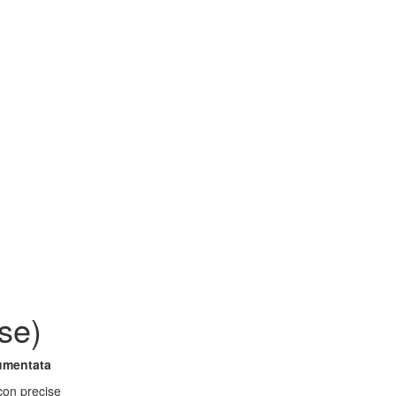
se)
aumentata
con precise