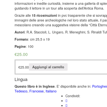
informazioni e inedite curiosità, insieme a una galleria di spl
guidando il lettore in un tour alla scoperta dell’Antica Roma.
Grazie alle
15 ricostruzioni
in pvc trasparente che si sovra
immagini delle aree archeologiche nel loro stato attuale, il pas
mescolano creando una suggestiva visione della “Città Eterna
Autori
: R.A. Staccioli, L. Ungaro, R. Meneghini, S. Rinaldi Tuf
Formato
: cm 25,5 x 19
Pagine
: 100
€
25.00
€
25.00
Aggiungi al carrello
Lingua
Questo libro è in Inglese
. E' disponibile anche in:
Portoghe
Tedesco
,
Francese
,
Italiano
Condividi: