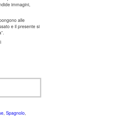
endide immagini,
ppongono alle
sato e il presente si
”.
i
se
,
Spagnolo
,