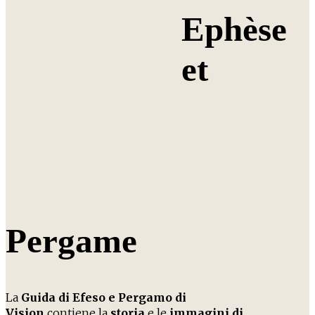
Ephèse
et
Pergame
La
Guida di Efeso e Pergamo di
Vision
contiene la
storia
e
le
immagini di