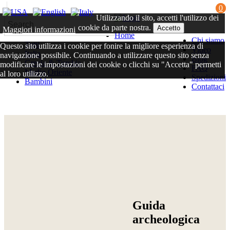
0
Utilizzando il sito, accetti l'utilizzo dei
cookie da parte nostra.
Accetto
Maggiori informazioni
Home
Chi siamo
Tutti
Questo sito utilizza i cookie per fonire la migliore esperienza di
Video
Italia
navigazione possibile. Continuando a utilizzare questo sito senza
Blog
Grecia & Turchia
modificare le impostazioni dei cookie o clicchi su "Accetta" permetti
FAQ
Medio Oriente
al loro utilizzo.
Spedizioni
Bambini
Contattaci
Chiudi
Guida
archeologica