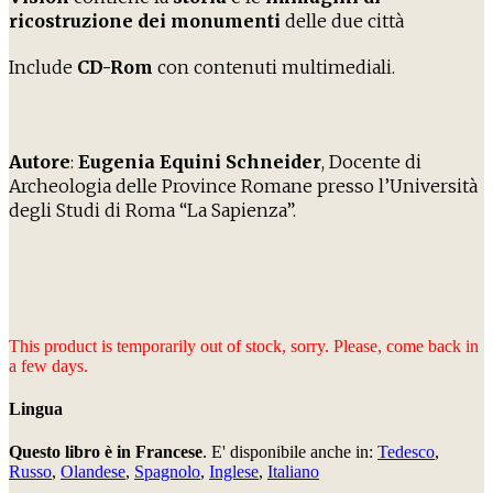
ricostruzione
dei monumenti
delle due città
dell’Antica Grecia, che potrai sovrapporre in
Include
CD-Rom
con contenuti multimediali.
trasparenza alle loro
foto attuali
, confrontando
visivamente il Passato e il Presente. Edizione in
francese
.
Autore
:
Eugenia Equini Schneider
, Docente di
Archeologia delle Province Romane presso l’Università
degli Studi di Roma “La Sapienza”.
This product is temporarily out of stock, sorry. Please, come back in
a few days.
Lingua
Questo libro è in Francese
. E' disponibile anche in:
Tedesco
,
Russo
,
Olandese
,
Spagnolo
,
Inglese
,
Italiano